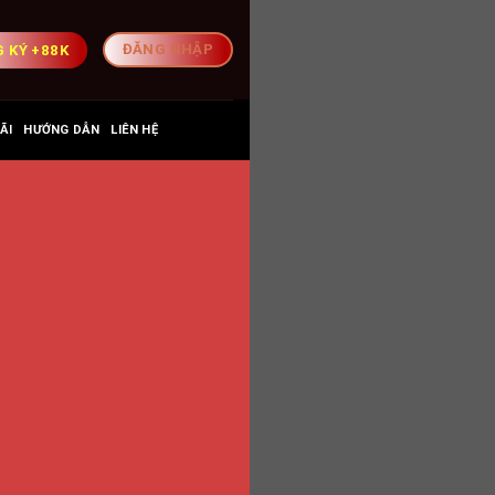
ĐĂNG NHẬP
 KÝ +88K
ÃI
HƯỚNG DẪN
LIÊN HỆ