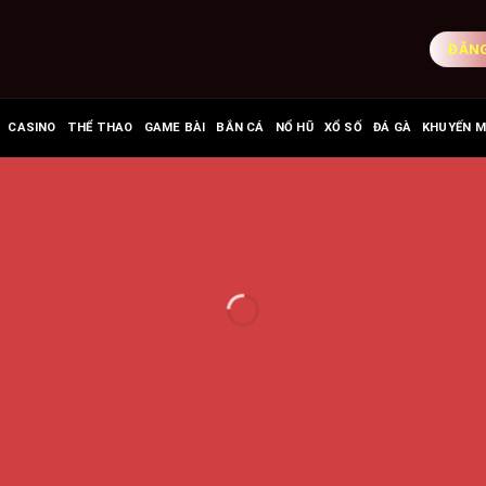
ĐĂNG
CASINO
THỂ THAO
GAME BÀI
BẮN CÁ
NỔ HŨ
XỔ SỐ
ĐÁ GÀ
KHUYẾN M