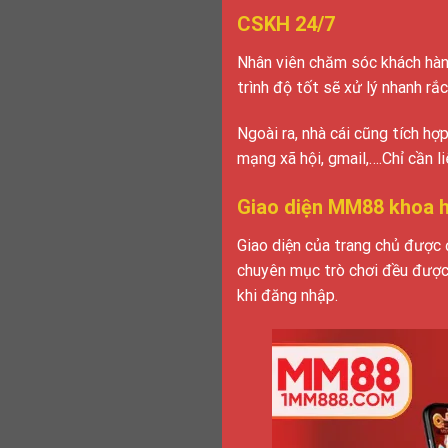
CSKH 24/7
Nhân viên chăm sóc khách hàn
trình độ tốt sẽ xử lý nhanh rắ
Ngoài ra, nhà cái cũng tích hợ
mạng xã hội, gmail,….Chỉ cần 
Giao diện MM88 khoa 
Giao diện của trang chủ được đ
chuyên mục trò chơi đều được b
khi đăng nhập.