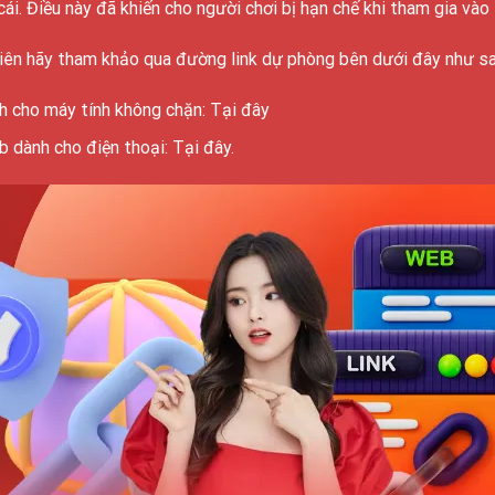
ái. Điều này đã khiến cho người chơi bị hạn chế khi tham gia vào
viên hãy tham khảo qua đường link dự phòng bên dưới đây như sa
h cho máy tính không chặn: Tại đây
b dành cho điện thoại: Tại đây.