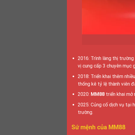
2016: Trình làng thị trường
vị cung cấp 3 chuyên mục g
2018: Triển khai thêm nhiề
thống kê tỷ lệ thành viên 
2020:
MM88
triển khai mở 
2025: Củng cố dịch vụ tại 
trường.
Sứ mệnh của MM88