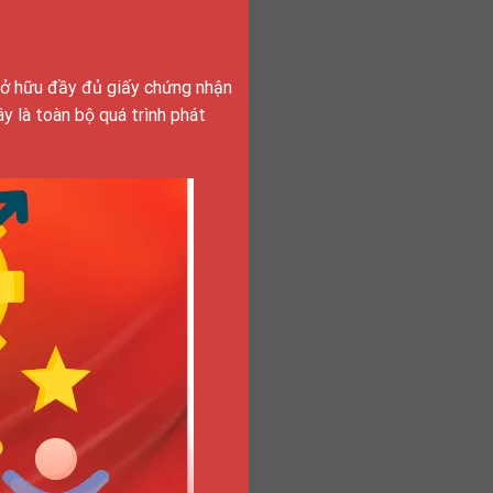
 sở hữu đầy đủ giấy chứng nhận
y là toàn bộ quá trình phát