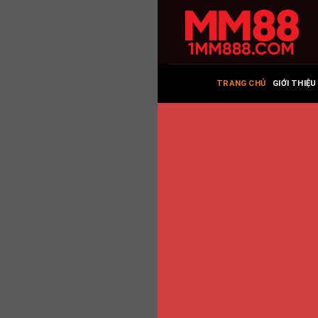
Skip
to
content
TRANG CHỦ
GIỚI THIỆU