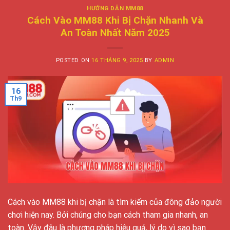
HƯỚNG DẪN MM88
Cách Vào MM88 Khi Bị Chặn Nhanh Và
An Toàn Nhất Năm 2025
POSTED ON
16 THÁNG 9, 2025
BY
ADMIN
16
Th9
Cách vào MM88 khi bị chặn là tìm kiếm của đông đảo người
chơi hiện nay. Bởi chúng cho bạn cách tham gia nhanh, an
toàn. Vậy đâu là phương pháp hiệu quả, lý do vì sao bạn