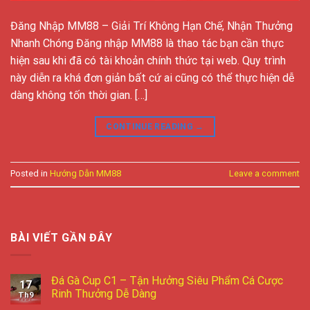
Đăng Nhập MM88 – Giải Trí Không Hạn Chế, Nhận Thưởng
Nhanh Chóng Đăng nhập MM88 là thao tác bạn cần thực
hiện sau khi đã có tài khoản chính thức tại web. Quy trình
này diễn ra khá đơn giản bất cứ ai cũng có thể thực hiện dễ
dàng không tốn thời gian. […]
CONTINUE READING
→
Posted in
Hướng Dẫn MM88
Leave a comment
BÀI VIẾT GẦN ĐÂY
Đá Gà Cup C1 – Tận Hưởng Siêu Phẩm Cá Cược
17
Rinh Thưởng Dễ Dàng
Th9