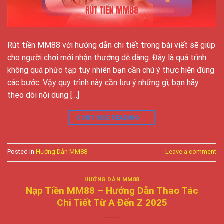
Rút tiền MM88 với hướng dẫn chi tiết trong bài viết sẽ giúp
cho người chơi mới nhận thưởng dễ dàng. Đây là quá trình
không quá phức tạp tuy nhiên bạn cần chú ý thực hiện đúng
các bước. Vậy quy trình này cần lưu ý những gì, bạn hãy
theo dõi nội dung […]
CONTINUE READING
→
Posted in
Hướng Dẫn MM88
Leave a comment
HƯỚNG DẪN MM88
Nạp Tiền MM88 – Hướng Dẫn Thao Tác
Chi Tiết Từ A Đến Z 2025