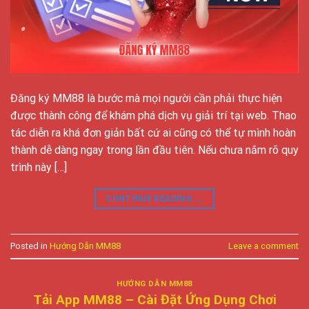
Đăng ký MM88 là bước mà mọi người cần phải thực hiện
được thành công để khám phá dịch vụ giải trí tại web. Thao
tác diễn ra khá đơn giản bất cứ ai cũng có thể tự mình hoàn
thành dễ dàng ngay trong lần đầu tiên. Nếu chưa nắm rõ quy
trình này […]
CONTINUE READING
→
Posted in
Hướng Dẫn MM88
Leave a comment
HƯỚNG DẪN MM88
Tải App MM88 – Cài Đặt Ứng Dụng Chơi