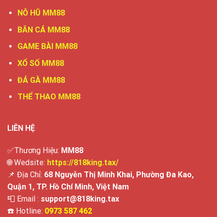
NỖ HŨ MM88
BẮN CÁ MM88
GAME BÀI MM88
XỔ SỐ MM88
ĐÁ GÀ MM88
THỂ THAO MM88
LIÊN HỆ
✅Thương Hiệu:
MM88
🌐 Wedsite:
https://818king.tax/
📌 Địa Chỉ:
68 Nguyễn Thị Minh Khai, Phường Đa Kao,
Quận 1, TP. Hồ Chí Minh, Việt Nam
📮 Email :
support@818king.tax
☎️ Hotline:
0973 587 462