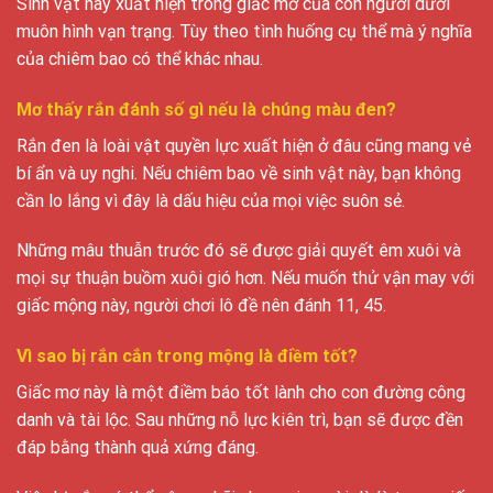
Sinh vật này xuất hiện trong giấc mơ của con người dưới
muôn hình vạn trạng. Tùy theo tình huống cụ thể mà ý nghĩa
của chiêm bao có thể khác nhau.
Mơ thấy rắn đánh số gì nếu là chúng màu đen?
Rắn đen là loài vật quyền lực xuất hiện ở đâu cũng mang vẻ
bí ẩn và uy nghi. Nếu chiêm bao về sinh vật này, bạn không
cần lo lắng vì đây là dấu hiệu của mọi việc suôn sẻ.
Những mâu thuẫn trước đó sẽ được giải quyết êm xuôi và
mọi sự thuận buồm xuôi gió hơn. Nếu muốn thử vận may với
giấc mộng này, người chơi lô đề nên đánh 11, 45.
Vì sao bị rắn cắn trong mộng là điềm tốt?
Giấc mơ này là một điềm báo tốt lành cho con đường công
danh và tài lộc. Sau những nỗ lực kiên trì, bạn sẽ được đền
đáp bằng thành quả xứng đáng.