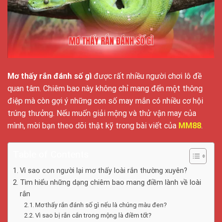
Mơ thấy rắn đánh số gì
được rất nhiều người chơi lô đề
quan tâm. Chiêm bao này không chỉ mang đến một thông
điệp mà còn gợi ý những con số may mắn có nhiều cơ hội
trúng thưởng. Nếu muốn giải mộng và thử vận may của
mình, mời bạn theo dõi thật kỹ trong bài viết của
MM88
.
Table of Contents
Vì sao con người lại mơ thấy loài rắn thường xuyên?
Tìm hiểu những dạng chiêm bao mang điềm lành về loài
rắn
Mơ thấy rắn đánh số gì nếu là chúng màu đen?
Vì sao bị rắn cắn trong mộng là điềm tốt?