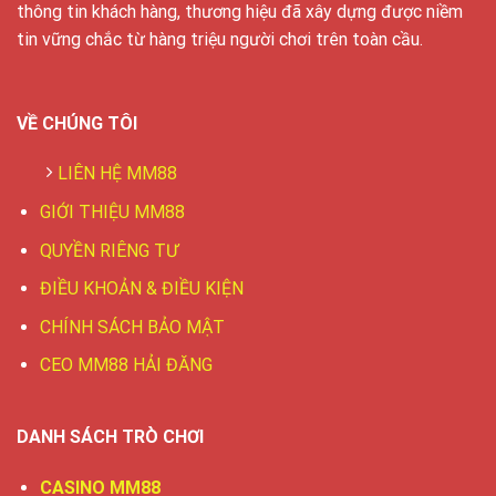
thông tin khách hàng, thương hiệu đã xây dựng được niềm
tin vững chắc từ hàng triệu người chơi trên toàn cầu.
VỀ CHÚNG TÔI
LIÊN HỆ MM88
GIỚI THIỆU MM88
QUYỀN RIÊNG TƯ
ĐIỀU KHOẢN & ĐIỀU KIỆN
CHÍNH SÁCH BẢO MẬT
CEO MM88 HẢI ĐĂNG
DANH SÁCH TRÒ CHƠI
CASINO MM88