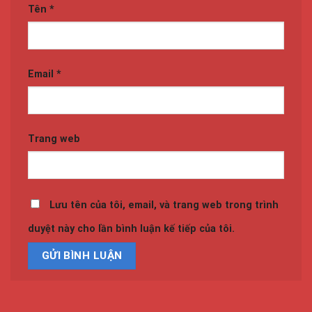
Tên
*
Email
*
Trang web
Lưu tên của tôi, email, và trang web trong trình
duyệt này cho lần bình luận kế tiếp của tôi.