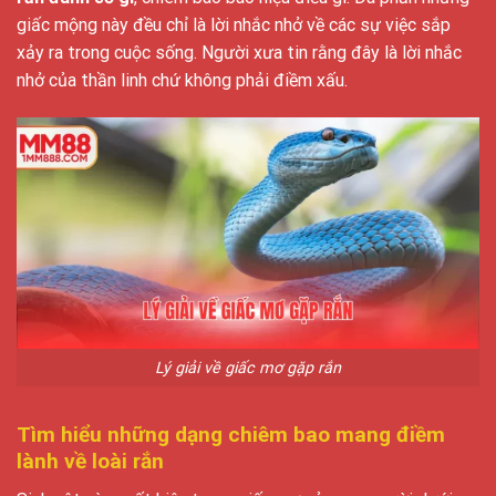
giấc mộng này đều chỉ là lời nhắc nhở về các sự việc sắp
xảy ra trong cuộc sống. Người xưa tin rằng đây là lời nhắc
nhở của thần linh chứ không phải điềm xấu.
Lý giải về giấc mơ gặp rắn
Tìm hiểu những dạng chiêm bao mang điềm
lành về loài rắn