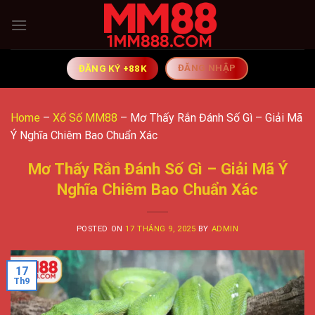
Skip
to
content
ĐĂNG NHẬP
ĐĂNG KÝ +88K
Home
–
Xổ Số MM88
–
Mơ Thấy Rắn Đánh Số Gì – Giải Mã
Ý Nghĩa Chiêm Bao Chuẩn Xác
Mơ Thấy Rắn Đánh Số Gì – Giải Mã Ý
Nghĩa Chiêm Bao Chuẩn Xác
POSTED ON
17 THÁNG 9, 2025
BY
ADMIN
17
Th9