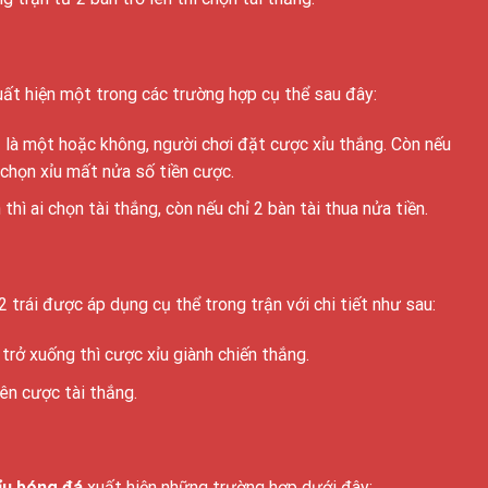
xuất hiện một trong các trường hợp cụ thể sau đây:
là một hoặc không, người chơi đặt cược xỉu thắng. Còn nếu
 chọn xỉu mất nửa số tiền cược.
thì ai chọn tài thắng, còn nếu chỉ 2 bàn tài thua nửa tiền.
2 trái được áp dụng cụ thể trong trận với chi tiết như sau:
trở xuống thì cược xỉu giành chiến thắng.
ên cược tài thắng.
ỉu bóng đá
xuất hiện những trường hợp dưới đây: