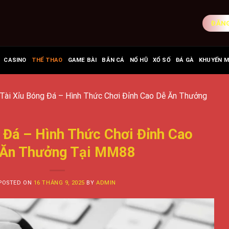
ĐĂNG
CASINO
THỂ THAO
GAME BÀI
BẮN CÁ
NỔ HŨ
XỔ SỐ
ĐÁ GÀ
KHUYẾN M
Tài Xỉu Bóng Đá – Hình Thức Chơi Đỉnh Cao Dễ Ăn Thưởng
g Đá – Hình Thức Chơi Đỉnh Cao
 Ăn Thưởng Tại MM88
POSTED ON
16 THÁNG 9, 2025
BY
ADMIN