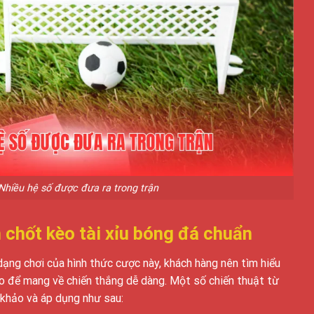
Nhiều hệ số được đưa ra trong trận
 chốt kèo tài xỉu bóng đá chuẩn
dạng chơi của hình thức cược này, khách hàng nên tìm hiểu
o để mang về chiến thắng dễ dàng. Một số chiến thuật từ
khảo và áp dụng như sau: