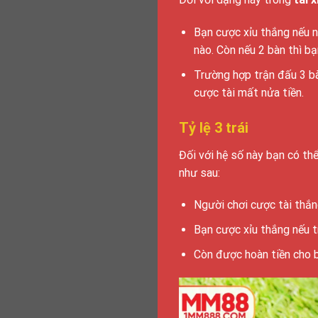
Bạn cược xỉu thắng nếu n
nào. Còn nếu 2 bàn thì bạ
Trường hợp trận đấu 3 bà
cược tài mất nửa tiền.
Tỷ lệ 3 trái
Đối với hệ số này bạn có th
như sau:
Người chơi cược tài thắn
Bạn cược xỉu thắng nếu tr
Còn được hoàn tiền cho b