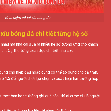
Khái niệm về tài xỉu bóng đá
xỉu bóng đá chi tiết từng hệ số
 nhau mà nhà cái đưa ra nhiều hệ số tương ứng cho khách
 3,5,… Cụ thể từng cách đọc chi tiết như sau:
 dụng cho hiệp đầu hoặc cũng có thể áp dụng cho cả trận.
số 1,5 để người chơi lựa chọn và xuất hiện hai trường hợp
t một bàn hoặc không ghi quả nào, thì ai cược xỉu là người
 trận từ 2 bàn trở lên thì chọn tài thắng.