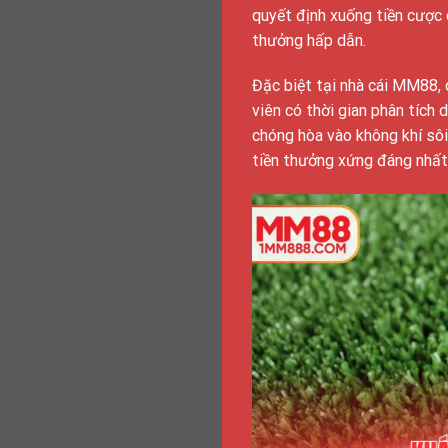
quyết định xuống tiền cược 
thưởng hấp dẫn.
Đặc biệt tại nhà cái MM88,
viên có thời gian phân tích 
chóng hòa vào không khí sô
tiền thưởng xứng đáng nhất