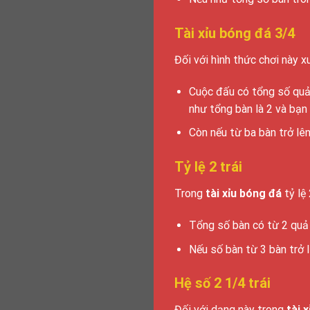
Tài xỉu bóng đá 3/4
Đối với hình thức chơi này 
Cuộc đấu có tổng số quả 
như tổng bàn là 2 và bạn
Còn nếu từ ba bàn trở lên 
Tỷ lệ 2 trái
Trong
tài xỉu bóng đá
tỷ lệ 
Tổng số bàn có từ 2 quả 
Nếu số bàn từ 3 bàn trở l
Hệ số 2 1/4 trái
Đối với dạng này trong
tài x